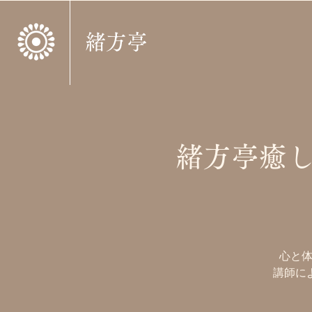
緒方亭
緒方亭癒
心と体
講師に