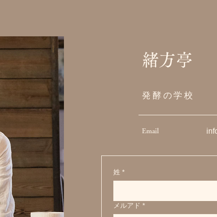
緒方亭
発酵の学校
in
Email
姓
*
メルアド
*