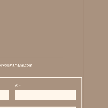
fo@ogatamami.com
名
*